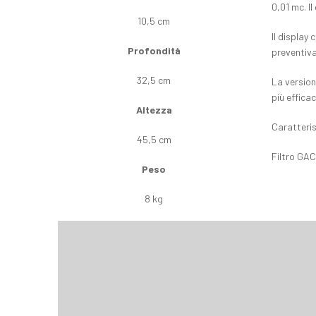
0,01 mc. Il
10,5 cm
Il display
Profondità
preventivam
32,5 cm
La version
più effica
Altezza
Caratteris
45,5 cm
Filtro GAC 
Peso
8 kg