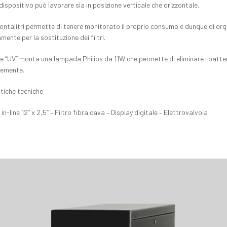
 dispositivo può lavorare sia in posizione verticale che orizzontale.
 contalitri permette di tenere monitorato il proprio consumo e dunque di org
ente per la sostituzione dei filtri.
e “UV” monta una lampada Philips da 11W che permette di eliminare i batteri 
cemente.
tiche tecniche
in-line 12’’ x 2,5’’ – Filtro fibra cava – Display digitale – Elettrovalvola