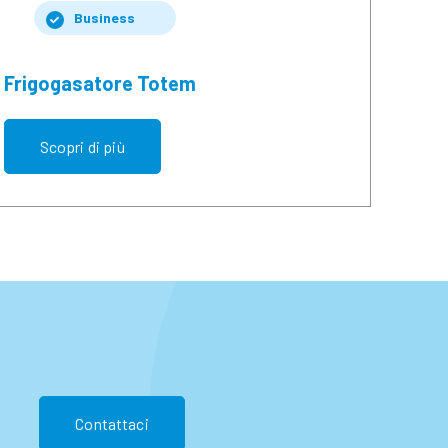
Business
Frigogasatore Totem
Scopri di più
Contattaci