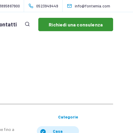
3895867900
0523949449
info@fontemia.com
ontatti
Richiedi una consulenza
Categorie
ne fino a
Casa