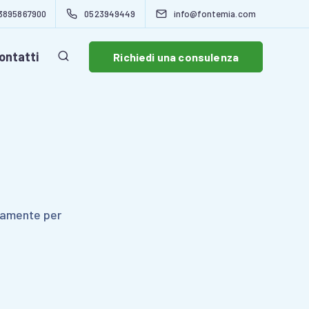
3895867900
0523949449
info@fontemia.com
ontatti
Richiedi una consulenza
ntamente per