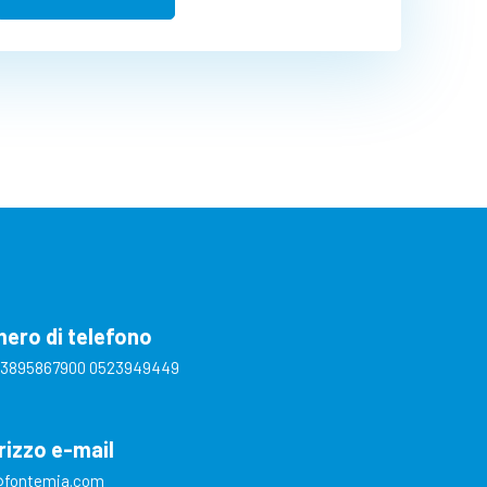
ero di telefono
) 3895867900
0523949449
irizzo e-mail
@fontemia.com