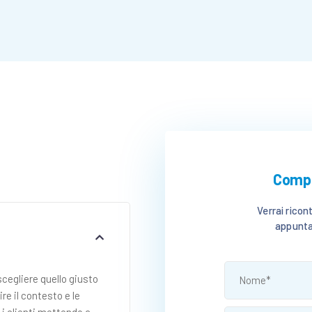
Compil
Verrai ricon
appunta
cegliere quello giusto
e il contesto e le