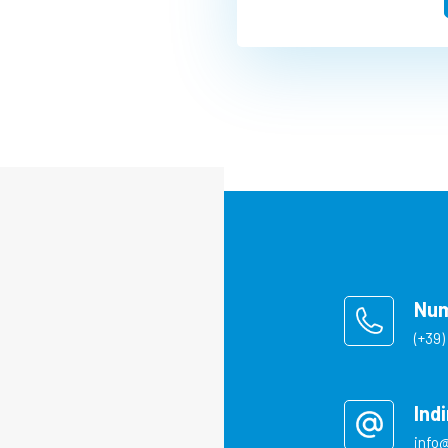
Num
(+39
Ind
info