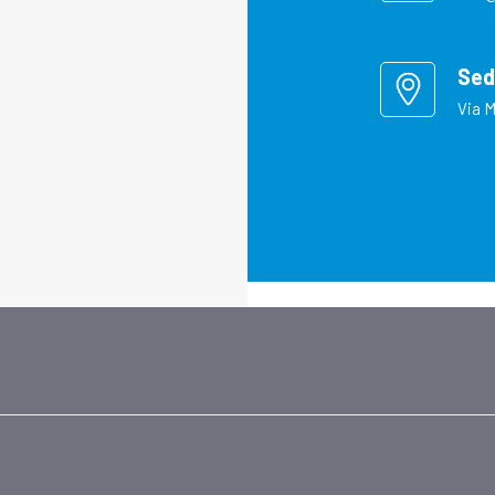
Sed
Via M