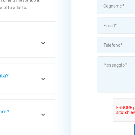
 i clienti mettendo a
rodotto adatto.
ità?
ore?